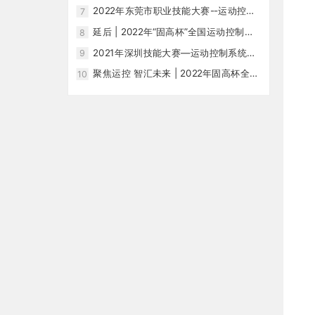
系统开发与应用项目竞赛初赛顺利进
2022年东莞市职业技能大赛--运动控制
7
行！
系统开发与应用项目竞赛圆满落幕！
延后 | 2022年“固高杯”全国运动控制职
8
业技能大赛，期待你们的参与！
2021年深圳技能大赛—运动控制系统开
9
发与应用职业技能竞赛宣传片
聚焦运控 智汇未来 | 2022年固高杯全国
10
职业技能大赛发布会顺利举行!-复制