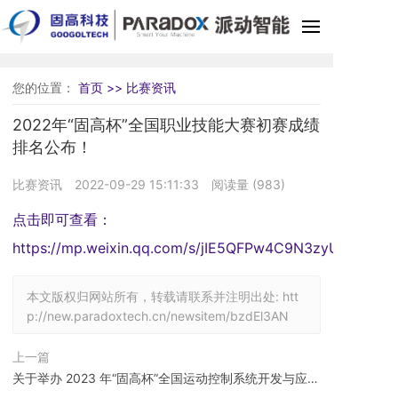
首
您的位置：
首页 >>
比赛资讯
关
2022年“固高杯”全国职业技能大赛初赛成绩
排名公布！
工
比赛资讯
2022-09-29 15:11:33
阅读量 (
983
)
教
点击即可查看：
人
https://mp.weixin.qq.com/s/jIE5QFPw4C9N3zyUBre3Qw
在
本文版权归网站所有，转载请联系并注明出处:
htt
比
p://new.paradoxtech.cn/newsitem/bzdEl3AN
最
上一篇
关于举办 2023 年“固高杯”全国运动控制系统开发与应用